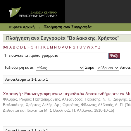
Ιδρυματικό Καταθετήριο DSpace
Πλοήγηση ανά Συγγραφέα "Βαιλακάκης, Χρήστος"
→
Πλοήγηση ανά Συγγραφέα
DSpace Αρχική
Πλοήγηση ανά Συγγραφέα "Βαιλακάκης, Χρήστος"
0-9
A
B
C
D
E
F
G
H
I
J
K
L
M
N
O
P
Q
R
S
T
U
V
W
X
Y
Z
Ή εισάγετε τα πρώτα γράμματα:
Ταξινόμηση κατά:
Σειρά:
Αποτε
Αποτελέσματα 1-1 από 1
Χαραυγή : Εικονογραφημένον περιοδικόν δεκαπενθήμερον εν Μυτι
Φιλύρας, Ρώμος
;
Παπαδιαμάντης, Αλέξανδρος
;
Παρίτσης, Ν. Κ.
;
Δάφνης, 
Βαιλακάκης, Χρήστος
;
Δελής, Αρ.
;
Οφερέτος, Φίλωνας
;
Αλβανός, Δ. Π.
(
Τύ
Διεθυνταί και Ιδιοκτήται Μ. Σ Βάλλης-Δ. Π. Αλβανός
,
1910-10-15
)
Αποτελέσματα 1-1 από 1