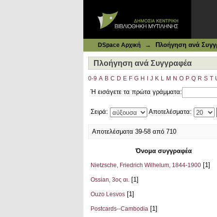
Ιδρυματικό Καταθετήριο DSpace
Πλοήγηση ανά Συγγραφέα
→
Πλοήγηση ανά Συγγ
DSpace Αρχική
Πλοήγηση ανά Συγγραφέα
0-9
A
B
C
D
E
F
G
H
I
J
K
L
M
N
O
P
Q
R
S
T
Ή εισάγετε τα πρώτα γράμματα:
Σειρά:
Αποτελέσματα:
Αποτελέσματα 39-58 από 710
Όνομα συγγραφέα
[1]
Nietzsche, Friedrich Wilhelum, 1844-1900
[1]
Ossian, 3ος αι.
[1]
Ouzo Lesvos
[1]
Postcards--Cambodia