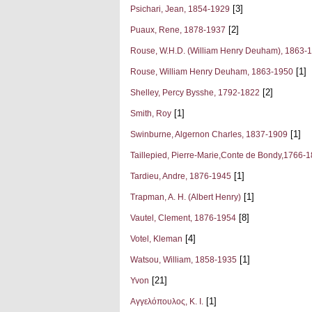
[3]
Psichari, Jean, 1854-1929
[2]
Puaux, Rene, 1878-1937
Rouse, W.H.D. (William Henry Deuham), 1863-
[1]
Rouse, William Henry Deuham, 1863-1950
[2]
Shelley, Percy Bysshe, 1792-1822
[1]
Smith, Roy
[1]
Swinburne, Algernon Charles, 1837-1909
Taillepied, Pierre-Marie,Conte de Bondy,1766-
[1]
Tardieu, Andre, 1876-1945
[1]
Trapman, A. H. (Albert Henry)
[8]
Vautel, Clement, 1876-1954
[4]
Votel, Kleman
[1]
Watsou, William, 1858-1935
[21]
Yvon
[1]
Αγγελόπουλος, Κ. Ι.