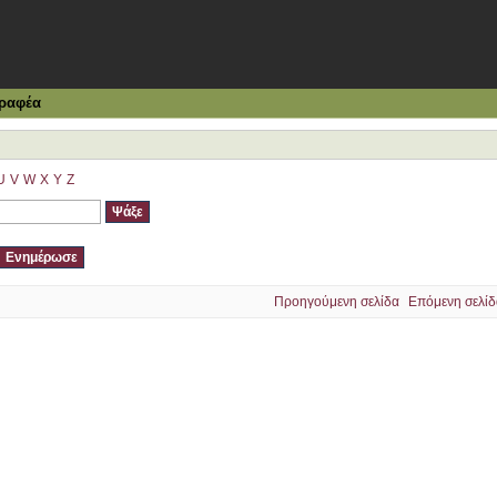
ραφέα
U
V
W
X
Y
Z
Προηγούμενη σελίδα
Επόμενη σελίδ