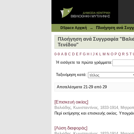
Ιδρυματικό Καταθετήριο DSpace
Πλοήγηση ανά Συγγραφέα "Βαλιάδη
→
Πλοήγηση ανά Συγγ
DSpace Αρχική
Πλοήγηση ανά Συγγραφέα "Βαλιάδ
Τενέδου"
0-9
A
B
C
D
E
F
G
H
I
J
K
L
M
N
O
P
Q
R
S
T
Ή εισάγετε τα πρώτα γράμματα:
Ταξινόμηση κατά:
Αποτελέσματα 21-29 από 29
[Επισκευή οικίας]
Βαλιάδης, Κωνσταντίνος, 1833-1914, Μητροπ
Περί εκτίμησης και επισκευής οικίας. Υπογρ
[Λύση διαφοράς]
Βαλιάδης, Κωνσταντίνος, 1833-1914, Μητροπ