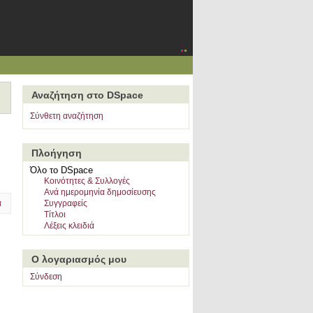
ενέδου"
Αναζήτηση στο DSpace
Σύνθετη αναζήτηση
Πλοήγηση
Όλο το DSpace
Κοινότητες & Συλλογές
Ανά ημερομηνία δημοσίευσης
α
Συγγραφείς
Τίτλοι
Λέξεις κλειδιά
Ο λογαριασμός μου
Σύνδεση