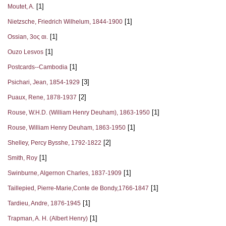
[1]
Moutet, A.
[1]
Nietzsche, Friedrich Wilhelum, 1844-1900
[1]
Ossian, 3ος αι.
[1]
Ouzo Lesvos
[1]
Postcards--Cambodia
[3]
Psichari, Jean, 1854-1929
[2]
Puaux, Rene, 1878-1937
[1]
Rouse, W.H.D. (William Henry Deuham), 1863-1950
[1]
Rouse, William Henry Deuham, 1863-1950
[2]
Shelley, Percy Bysshe, 1792-1822
[1]
Smith, Roy
[1]
Swinburne, Algernon Charles, 1837-1909
[1]
Taillepied, Pierre-Marie,Conte de Bondy,1766-1847
[1]
Tardieu, Andre, 1876-1945
[1]
Trapman, A. H. (Albert Henry)