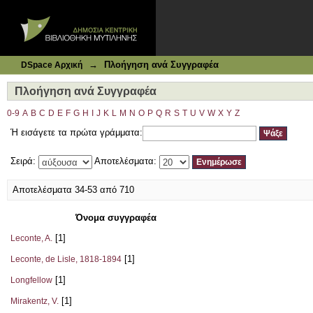
Ιδρυματικό Καταθετήριο DSpace
Πλοήγηση ανά Συγγραφέα
→
Πλοήγηση ανά Συγγραφέα
DSpace Αρχική
Πλοήγηση ανά Συγγραφέα
0-9
A
B
C
D
E
F
G
H
I
J
K
L
M
N
O
P
Q
R
S
T
U
V
W
X
Y
Z
Ή εισάγετε τα πρώτα γράμματα:
Σειρά:
Αποτελέσματα:
Αποτελέσματα 34-53 από 710
Όνομα συγγραφέα
[1]
Leconte, A.
[1]
Leconte, de Lisle, 1818-1894
[1]
Longfellow
[1]
Mirakentz, V.